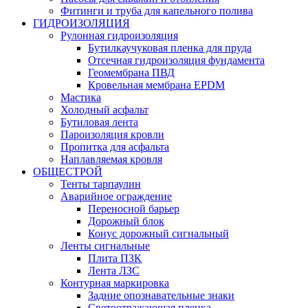
Фитинги и труба для капельного полива
ГИДРОИЗОЛЯЦИЯ
Рулонная гидроизоляция
Бутилкаучуковая пленка для пруда
Отсечная гидроизоляция фундамента
Геомембрана ПВД
Кровельная мембрана EPDM
Мастика
Холодный асфальт
Бутиловая лента
Пароизоляция кровли
Пропитка для асфальта
Наплавляемая кровля
ОБЩЕСТРОЙ
Тенты тарпаулин
Аварийное ограждение
Переносной барьер
Дорожный блок
Конус дорожный сигнальный
Ленты сигнальные
Плита ПЗК
Лента ЛЗС
Контурная маркировка
Задние опознавательные знаки
Светоотражающая пленка