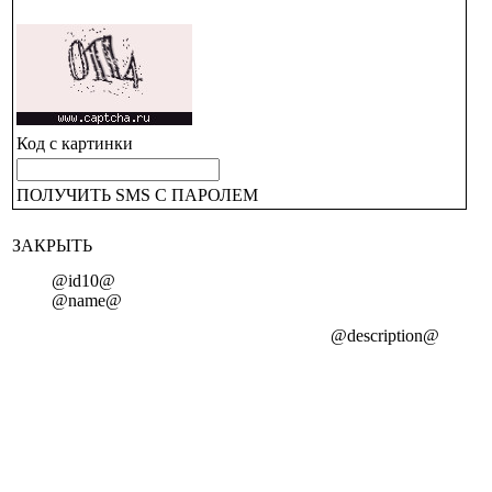
Код с картинки
ПОЛУЧИТЬ SMS С ПАРОЛЕМ
ЗАКРЫТЬ
@id10@
@name@
@description@