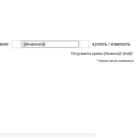
зине
купить / изменить
Отгружается кратно
@kratnost@
@ed@
* данные могут изменяться