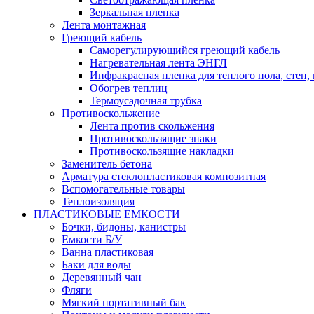
Зеркальная пленка
Лента монтажная
Греющий кабель
Саморегулирующийся греющий кабель
Нагревательная лента ЭНГЛ
Инфракрасная пленка для теплого пола, стен,
Обогрев теплиц
Термоусадочная трубка
Противоскольжение
Лента против скольжения
Противоскользящие знаки
Противоскользящие накладки
Заменитель бетона
Арматура стеклопластиковая композитная
Вспомогательные товары
Теплоизоляция
ПЛАСТИКОВЫЕ ЕМКОСТИ
Бочки, бидоны, канистры
Емкости Б/У
Ванна пластиковая
Баки для воды
Деревянный чан
Фляги
Мягкий портативный бак