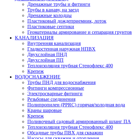
Дренажные трубы и фитинги
Трубы в канаву, на заезд
Дренажные колодцы
Пластиковый дождеприемник, лоток
Пластиковые септики
Геоматериалы армирование и сепарация грунтов
КАНАЛИЗАЦИЯ
Внутренняя канализация
Гладкостенная наружная НПВХ
Двухслойная ПНД
Двухслойная ПП
Теплоизоляция трубная Стенофлекс 400
Крепеж
ВОДОСНАБЖЕНИЕ
Трубы ПНД для водоснабжения
Фитинги компрессионные
Электросварные фитинги
Резьбовые соединения
Полипропилен (PPRC) горячая/холодная вода
Краны шаровые
Крепеж
Поливочный садовый армированный шланг ПА
Теплоизоляция трубная Стенофлекс 400
Обсадные трубы ПВХ для скважин
Насосы для скважин и отопления