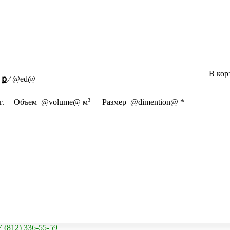
В кор
ք
⁄
@ed@
3
г. ǀ Объем
@volume@
м
ǀ Размер
@dimention@
*
2) 336-55-59