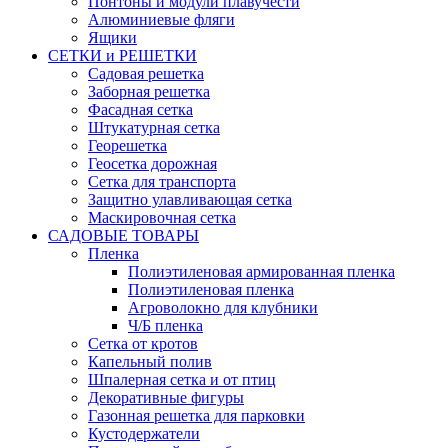
Понтоны и модули плавучести
Алюминиевые фляги
Ящики
СЕТКИ и РЕШЕТКИ
Садовая решетка
Заборная решетка
Фасадная сетка
Штукатурная сетка
Георешетка
Геосетка дорожная
Сетка для транспорта
Защитно улавливающая сетка
Маскировочная сетка
САДОВЫЕ ТОВАРЫ
Пленка
Полиэтиленовая армированная пленка
Полиэтиленовая пленка
Агроволокно для клубники
Ч/Б пленка
Сетка от кротов
Капельный полив
Шпалерная сетка и от птиц
Декоративные фигуры
Газонная решетка для парковки
Кустодержатели