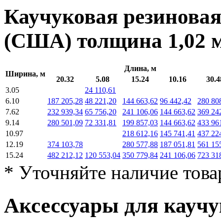
Каучуковая резинова
(США) толщина
1,02
Длина, м
Ширина, м
20.32
5.08
15.24
10.16
30.4
3.05
24 110,61
6.10
187 205,28
48 221,20
144 663,62
96 442,42
280 80
7.62
232 939,34
65 756,20
241 106,06
144 663,62
369 24
9.14
280 501,09
72 331,81
199 857,03
144 663,62
433 96
10.97
218 612,16
145 741,41
437 22
12.19
374 103,78
280 577,88
187 051,81
561 15
15.24
482 212,12
120 553,04
350 779,84
241 106,06
723 31
* Уточняйте наличие това
Аксессуары для каучу