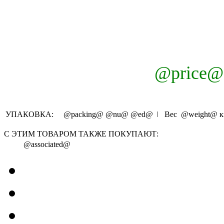
@price@
УПАКОВКА:
@packing@
@nu@
@ed@
ǀ Вес
@weight@
к
С ЭТИМ ТОВАРОМ ТАКЖЕ ПОКУПАЮТ:
@associated@