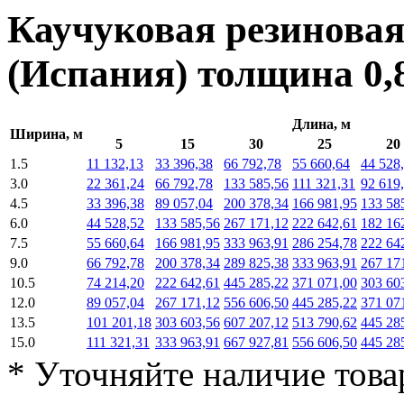
Каучуковая резинова
(Испания) толщина
0,
Длина, м
Ширина, м
5
15
30
25
20
1.5
11 132,13
33 396,38
66 792,78
55 660,64
44 528
3.0
22 361,24
66 792,78
133 585,56
111 321,31
92 619
4.5
33 396,38
89 057,04
200 378,34
166 981,95
133 58
6.0
44 528,52
133 585,56
267 171,12
222 642,61
182 16
7.5
55 660,64
166 981,95
333 963,91
286 254,78
222 64
9.0
66 792,78
200 378,34
289 825,38
333 963,91
267 17
10.5
74 214,20
222 642,61
445 285,22
371 071,00
303 60
12.0
89 057,04
267 171,12
556 606,50
445 285,22
371 07
13.5
101 201,18
303 603,56
607 207,12
513 790,62
445 28
15.0
111 321,31
333 963,91
667 927,81
556 606,50
445 28
* Уточняйте наличие това