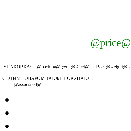
@price@
УПАКОВКА:
@packing@
@nu@
@ed@
ǀ Вес
@weight@
к
С ЭТИМ ТОВАРОМ ТАКЖЕ ПОКУПАЮТ:
@associated@