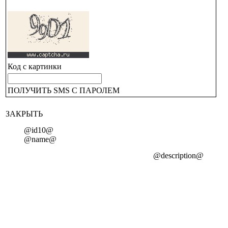
Код с картинки
ПОЛУЧИТЬ SMS С ПАРОЛЕМ
ЗАКРЫТЬ
@id10@
@name@
@description@