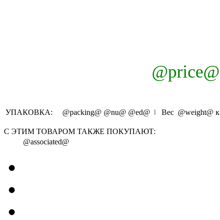
@price@
УПАКОВКА:
@packing@
@nu@
@ed@
ǀ Вес
@weight@
к
С ЭТИМ ТОВАРОМ ТАКЖЕ ПОКУПАЮТ:
@associated@