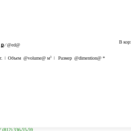
В кор
ք
⁄
@ed@
3
г. ǀ Объем
@volume@
м
ǀ Размер
@dimention@
*
2) 336-55-59