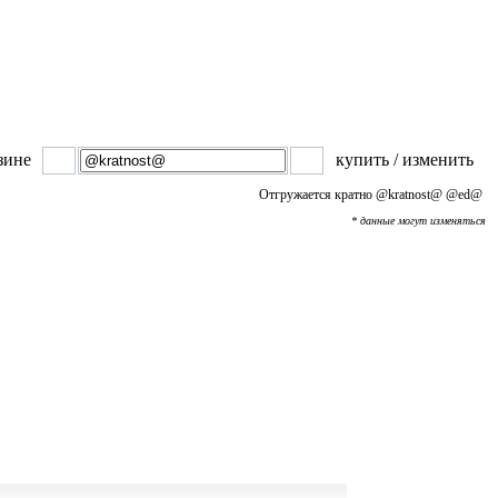
зине
купить / изменить
Отгружается кратно
@kratnost@
@ed@
* данные могут изменяться