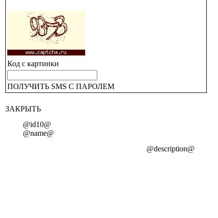
Код с картинки
ПОЛУЧИТЬ SMS С ПАРОЛЕМ
ЗАКРЫТЬ
@id10@
@name@
@description@