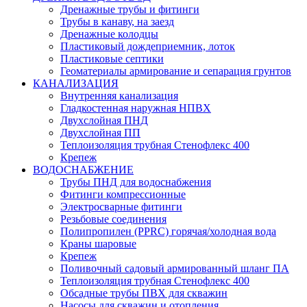
Дренажные трубы и фитинги
Трубы в канаву, на заезд
Дренажные колодцы
Пластиковый дождеприемник, лоток
Пластиковые септики
Геоматериалы армирование и сепарация грунтов
КАНАЛИЗАЦИЯ
Внутренняя канализация
Гладкостенная наружная НПВХ
Двухслойная ПНД
Двухслойная ПП
Теплоизоляция трубная Стенофлекс 400
Крепеж
ВОДОСНАБЖЕНИЕ
Трубы ПНД для водоснабжения
Фитинги компрессионные
Электросварные фитинги
Резьбовые соединения
Полипропилен (PPRC) горячая/холодная вода
Краны шаровые
Крепеж
Поливочный садовый армированный шланг ПА
Теплоизоляция трубная Стенофлекс 400
Обсадные трубы ПВХ для скважин
Насосы для скважин и отопления