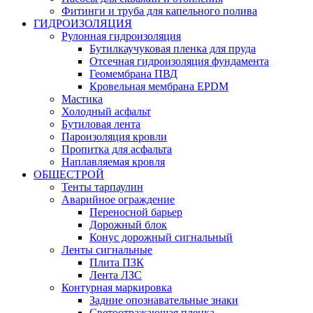
Фитинги и труба для капельного полива
ГИДРОИЗОЛЯЦИЯ
Рулонная гидроизоляция
Бутилкаучуковая пленка для пруда
Отсечная гидроизоляция фундамента
Геомембрана ПВД
Кровельная мембрана EPDM
Мастика
Холодный асфальт
Бутиловая лента
Пароизоляция кровли
Пропитка для асфальта
Наплавляемая кровля
ОБЩЕСТРОЙ
Тенты тарпаулин
Аварийное ограждение
Переносной барьер
Дорожный блок
Конус дорожный сигнальный
Ленты сигнальные
Плита ПЗК
Лента ЛЗС
Контурная маркировка
Задние опознавательные знаки
Светоотражающая пленка