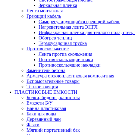
Зеркальная пленка
Лента монтажная
Греющий кабель
Саморегулирующийся греющий кабель
Нагревательная лента ЭНГЛ
Инфракрасная пленка для теплого пола, стен,
Обогрев теплиц
Термоусадочная трубка
Противоскольжение
Лента против скольжения
Противоскользящие знаки
Противоскользящие накладки
Заменитель бетона
Арматура стеклопластиковая композитная
Вспомогательные товары
Теплоизоляция
ПЛАСТИКОВЫЕ ЕМКОСТИ
Бочки, бидоны, канистры
Емкости Б/У
Ванна пластиковая
Баки для воды
Деревянный чан
Фляги
Мягкий портативный бак