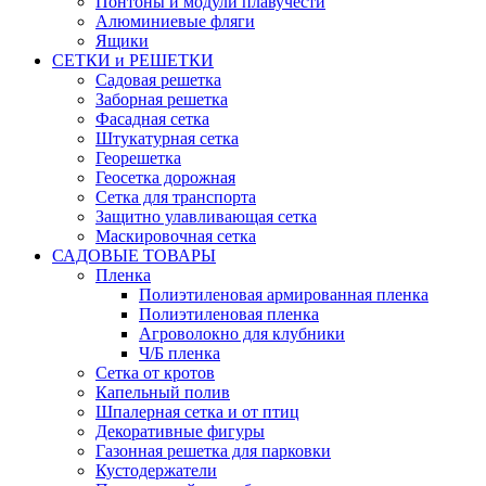
Понтоны и модули плавучести
Алюминиевые фляги
Ящики
СЕТКИ и РЕШЕТКИ
Садовая решетка
Заборная решетка
Фасадная сетка
Штукатурная сетка
Георешетка
Геосетка дорожная
Сетка для транспорта
Защитно улавливающая сетка
Маскировочная сетка
САДОВЫЕ ТОВАРЫ
Пленка
Полиэтиленовая армированная пленка
Полиэтиленовая пленка
Агроволокно для клубники
Ч/Б пленка
Сетка от кротов
Капельный полив
Шпалерная сетка и от птиц
Декоративные фигуры
Газонная решетка для парковки
Кустодержатели